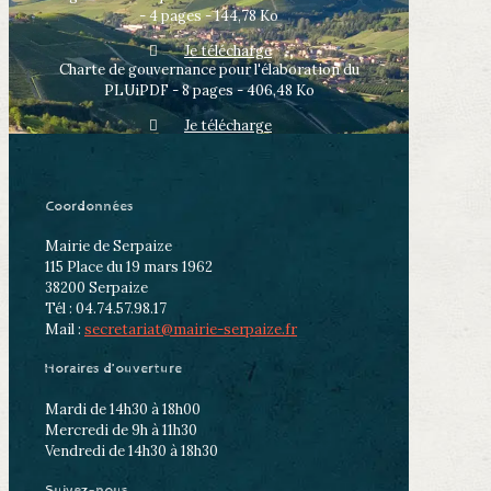
- 4 pages - 144,78 Ko
Je télécharge
Charte de gouvernance pour l'élaboration du
PLUiPDF - 8 pages - 406,48 Ko
Je télécharge
Coordonnées
Mairie de Serpaize
115 Place du 19 mars 1962
38200 Serpaize
Tél : 04.74.57.98.17
Mail :
secretariat@mairie-serpaize.fr
Horaires d’ouverture
Mardi de 14h30 à 18h00
Mercredi de 9h à 11h30
Vendredi de 14h30 à 18h30
Suivez-nous