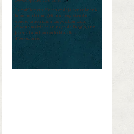
Développement Durables.
Le public peut d’ores et déjà contribuer à
la concertation grâce au registre de
concertation mis à disposition dans
chaque mairie et au siège de l’Agglo, aux
jours et aux heures habituelles
d’ouverture.