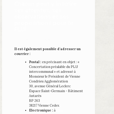
Chacun peut y inscrire
ses attentes, ses
observations et ses
propositions pour le
PLUi.
Il est également possible d'adresser un
courrier :
P
ostal :
en précisant en objet : «
Concertation préalable du PLU
intercommunal » et adressé à
Monsieur le Président de Vienne
Condrieu Agglomération
30, avenue Général Leclerc
Espace Saint-Germain - Bâtiment
Antarès
BP 263
38217 Vienne Cedex
E
lectronique :
à
plui-