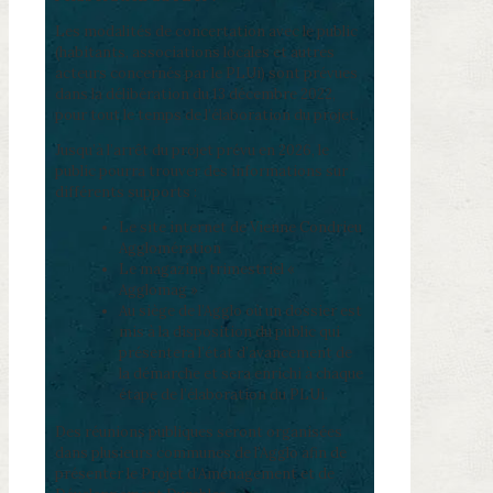
Les modalités de concertation avec le public
(habitants, associations locales et autres
acteurs concernés par le PLUi) sont prévues
dans la délibération du 13 décembre 2022,
pour tout le temps de l’élaboration du projet.
Jusqu’à l’arrêt du projet prévu en 2026, le
public pourra trouver des informations sur
différents supports :
Le site internet de Vienne Condrieu
Agglomération
Le magazine trimestriel «
Agglomag »
Au siège de l’Agglo où un dossier est
mis à la disposition du public qui
présentera l’état d’avancement de
la démarche et sera enrichi à chaque
étape de l’élaboration du PLUi.
Des réunions publiques seront organisées
dans plusieurs communes de l’Agglo afin de
présenter le Projet d’Aménagement et de