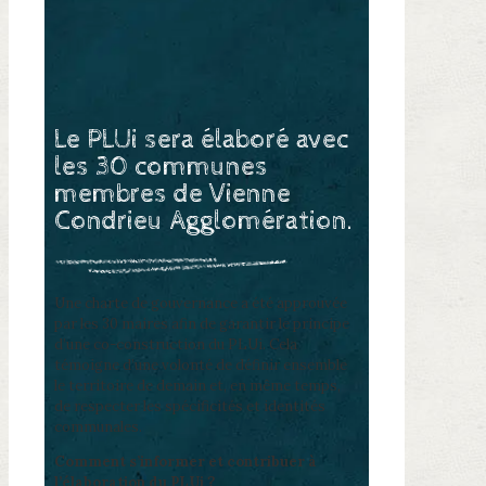
Le PLUi sera élaboré avec
les 30 communes
membres de Vienne
Condrieu Agglomération.
Une charte de gouvernance a été approuvée
par les 30 maires afin de garantir le principe
d’une co-construction du PLUi. Cela
témoigne d’une volonté de définir ensemble
le territoire de demain et, en même temps,
de respecter les spécificités et identités
communales.
Comment s’informer et contribuer à
l’élaboration du PLUi ?