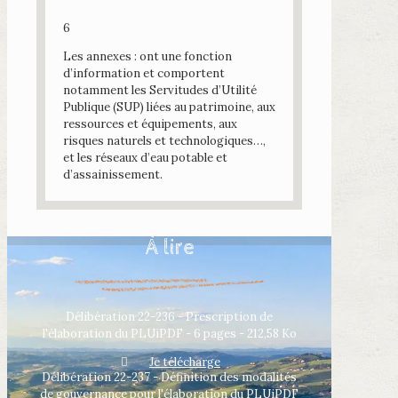
6
Les annexes : ont une fonction
d’information et comportent
notamment les Servitudes d’Utilité
Publique (SUP) liées au patrimoine, aux
ressources et équipements, aux
risques naturels et technologiques…,
et les réseaux d’eau potable et
d’assainissement.
À lire
Délibération 22-236 - Prescription de
l'élaboration du PLUiPDF - 6 pages - 212,58 Ko
Je télécharge
Délibération 22-237 - Définition des modalités
de gouvernance pour l'élaboration du PLUiPDF